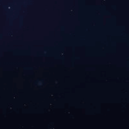
阅
联系我们
我们的邮件列表，您将更新我们的最新
联系人: 开云app平台入口_开云(中
填写你的电子邮件：
联系电话: 400-993-6860
QQ:14675016（同微信）
地址: 北京市房山区琉璃河镇
提交