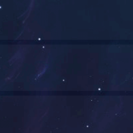
疮防治床垫
电动透气
波动：是
气室：26
遥控：否
产品