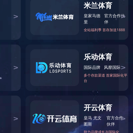
褥疮防治床垫SL-S-113
根
咨询