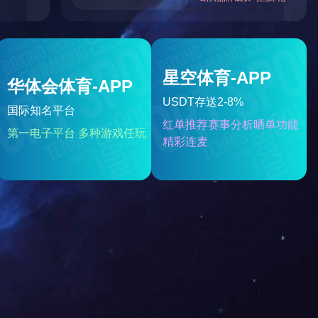
量
频率（Hz）
噪音(dB)
承重kg
电压
功率
)
v
w
50±1
≤40
135
AC220±22
15
条可单独替换，防水，清洁容易。