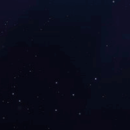
网站栏目
邮箱订
通过订阅
关于我们
消息。 
产品中心
新闻动态
验证码:
招商加盟
联系我们