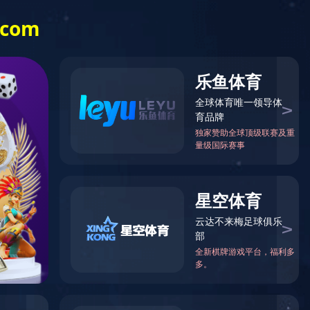
语言选择:
招商加盟